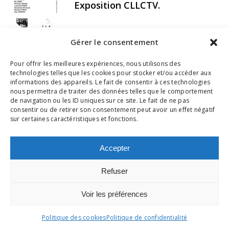
Exposition CLLCTV.
Gérer le consentement
Pour offrir les meilleures expériences, nous utilisons des
technologies telles que les cookies pour stocker et/ou accéder aux
informations des appareils. Le fait de consentir à ces technologies
nous permettra de traiter des données telles que le comportement
+33(0)6 18 07 59 59
de navigation ou les ID uniques sur ce site. Le fait de ne pas
consentir ou de retirer son consentement peut avoir un effet négatif
edouard@edouardgallery.com
sur certaines caractéristiques et fonctions.
instagram
linkedin
Accepter
Refuser
Voir les préférences
© EDOUARD GALLERY 2025. Tous droits réservés.
Politique des cookies
Politique de confidentialité