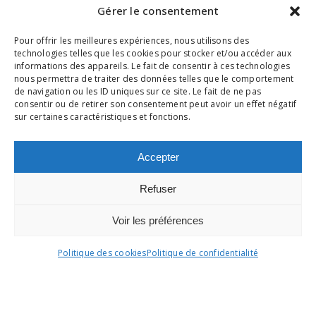
Gérer le consentement
Pour offrir les meilleures expériences, nous utilisons des
En envoyant ce formulaire, j'accepte que les
technologies telles que les cookies pour stocker et/ou accéder aux
informations des appareils. Le fait de consentir à ces technologies
informations saisies soient exploitées dans le
nous permettra de traiter des données telles que le comportement
cadre de ma demande et de la relation
de navigation ou les ID uniques sur ce site. Le fait de ne pas
consentir ou de retirer son consentement peut avoir un effet négatif
commerciale qui pourrait en découler.**
sur certaines caractéristiques et fonctions.
envoyer
Accepter
*Champs obligatoires
Refuser
** En savoir plus sur notre
Politique de
Voir les préférences
confidentialité
Politique des cookies
Politique de confidentialité