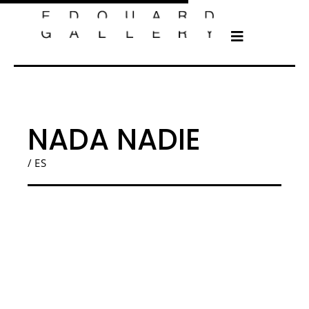
NADA NADIE
/ ES
Ceet Fouad à Toulouse, artiste contemporain et street artist à la galerie
d’art Edouard Gallery. Découvrez ses oeuvres d’art contemporain et
graffitis dans le showroom de notre galerie d’art situé 9 Allée Forain-
François Verdier, 31000 Toulouse, uniquement sur rendez-vous.