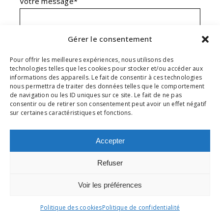
Votre message*
Gérer le consentement
Pour offrir les meilleures expériences, nous utilisons des
technologies telles que les cookies pour stocker et/ou accéder aux
informations des appareils. Le fait de consentir à ces technologies
En envoyant ce formulaire, j'accepte que les
nous permettra de traiter des données telles que le comportement
informations saisies soient exploitées dans le
de navigation ou les ID uniques sur ce site. Le fait de ne pas
consentir ou de retirer son consentement peut avoir un effet négatif
cadre de ma demande et de la relation
sur certaines caractéristiques et fonctions.
commerciale qui pourrait en découler.**
Accepter
envoyer
Refuser
*Champs obligatoires
Voir les préférences
** En savoir plus sur notre
Politique de
confidentialité
Politique des cookies
Politique de confidentialité