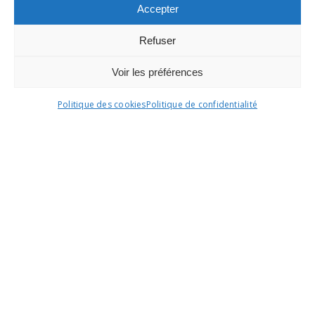
cadre de ma demande et de la relation
Accepter
commerciale qui pourrait en découler.**
Refuser
envoyer
Voir les préférences
*Champs obligatoires
Politique des cookies
Politique de confidentialité
** En savoir plus sur notre
Politique de
confidentialité
Revenir sur la liste des œuvres de
l'artiste