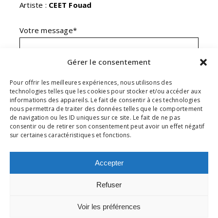
Artiste :
CEET Fouad
Votre message*
Gérer le consentement
Pour offrir les meilleures expériences, nous utilisons des
technologies telles que les cookies pour stocker et/ou accéder aux
informations des appareils. Le fait de consentir à ces technologies
nous permettra de traiter des données telles que le comportement
En envoyant ce formulaire, j'accepte que les
de navigation ou les ID uniques sur ce site. Le fait de ne pas
informations saisies soient exploitées dans le
consentir ou de retirer son consentement peut avoir un effet négatif
sur certaines caractéristiques et fonctions.
cadre de ma demande et de la relation
commerciale qui pourrait en découler.**
Accepter
envoyer
Refuser
*Champs obligatoires
Voir les préférences
** En savoir plus sur notre
Politique de