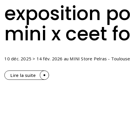
exposition po
mini x ceet f
10 déc. 2025 > 14 fév. 2026 au MINI Store Pelras - Toulous
Lire la suite