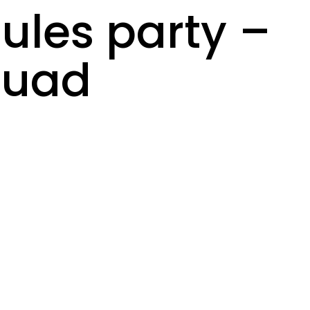
ules party –
ouad
e